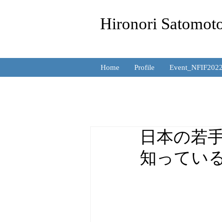
Hironori Satomo
Home
Profile
Event_NFIF202
日本の若
知ってい