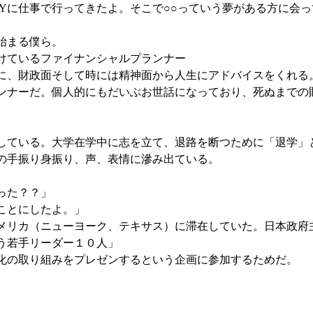
YYに仕事で行ってきたよ。そこで○○っていう夢がある方に会
始まる僕ら。 
けているファイナンシャルプランナー
に、財政面そして時には精神面から人生にアドバイスをくれる
ンナーだ。個人的にもだいぶお世話になっており、死ぬまでの
している。大学在学中に志を立て、退路を断つために「退学」
の手振り身振り、声、表情に滲み出ている。 
った？？」 
ことにしたよ。」 
メリカ（ニューヨーク、テキサス）に滞在していた。日本政府
う若手リーダー１０人」
化の取り組みをプレゼンするという企画に参加するためだ。 