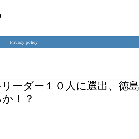
to
里本 裕規
2
Privacy policy
手リーダー１０人に選出、徳
るか！？