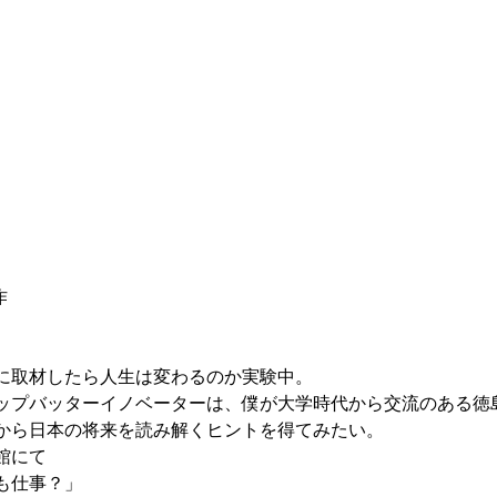
作
に取材したら人生は変わるのか実験中。 
ップバッターイノベーターは、僕が大学時代から交流のある徳島
から日本の将来を読み解くヒントを得てみたい。 
館にて 
も仕事？」 