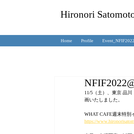
Hironori Satomo
Home
Profile
Event_NFIF202
NFIF2
11/5（土）、東京 品川
画いたしました。
WHAT CAFE週末特
https://www.hironorisatom