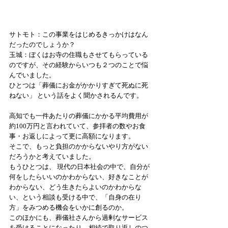
サトモト：この事業をはじめるきっかけはなん
だったのでしょうか？ 
玉城：ぼくはお寺の住職もさせてもらっている
のですが、その経験からいつも２つのことで悩
んでいました。 
ひとつは「葬儀にお金がかかりすぎて死ぬに死
ねない」 という話をよく聞かされるんです。
高知でも一件あたりの葬儀にかかる平均費用が
約100万円と言われていて、参拝者の数やお食
事・お返しによって更に高額になります。 
そこで、もっと負担のかからないやり方がない
だろうかと考えていました。 
もうひとつは、 現代の日本社会の中で、自分が
何をしたらいいのかわからない、好きなことが
わからない、どう生きたらよいのかわからな
い、という相談も受ける中で、「自身の在り
方」をみつめる機会をいかに創るのか。 
このほかにも、葬儀社さんから過剰なサービス
を受けることになったり、相続で取り返しのつ