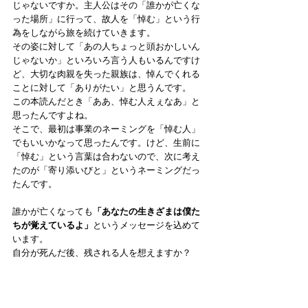
じゃないですか。主人公はその「誰かが亡くな
った場所」に行って、故人を「悼む」という行
為をしながら旅を続けていきます。 
その姿に対して「あの人ちょっと頭おかしいん
じゃないか」といろいろ言う人もいるんですけ
ど、大切な肉親を失った親族は、悼んでくれる
ことに対して「ありがたい」と思うんです。 
この本読んだとき「ああ、悼む人えぇなあ」と
思ったんですよね。 
そこで、最初は事業のネーミングを「悼む人」
でもいいかなって思ったんです。けど、生前に
「悼む」という言葉は合わないので、次に考え
たのが「寄り添いびと」というネーミングだっ
たんです。
誰かが亡くなっても
「あなたの生きざまは僕た
ちが覚えているよ」
というメッセージを込めて
います。 
自分が死んだ後、残される人を想えますか？ 