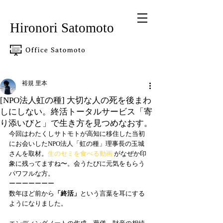
Hironori Satomoto
里
本 裕規
裕規 里本
[NPO法人虹の種] 大切な人の死を後まわ
しにしない。終活トータルサービス「寄
り添いびと」で生き方を見つめなおす。
今回はわたくしサトモトが高知に移住した当初
にお会いしたNPO法人「虹の種」理事長の玉城
さんを取材。
生のセミを食べる動画
 がなぜか印
象に残ってますね〜。会うたびに元気をもらう
パワフルな方。 
ーーーーーーー 
数年ほど前から
「終活」
という言葉を耳にする
ようになりました。