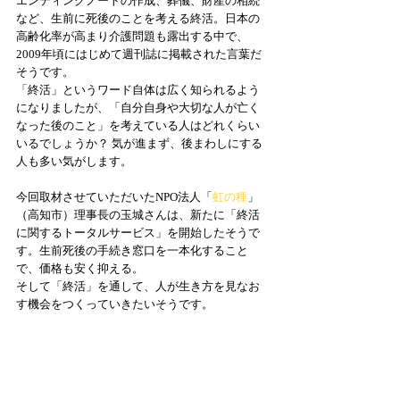
エンディングノートの作成、葬儀、財産の相続
など、生前に死後のことを考える終活。日本の
高齢化率が高まり介護問題も露出する中で、
2009年頃にはじめて週刊誌に掲載された言葉だ
そうです。 
「終活」というワード自体は広く知られるよう
になりましたが、「自分自身や大切な人が亡く
なった後のこと」を考えている人はどれくらい
いるでしょうか？ 気が進まず、後まわしにする
人も多い気がします。
今回取材させていただいたNPO法人「
虹の種
」
（高知市）理事長の玉城さんは、新たに「終活
に関するトータルサービス」を開始したそうで
す。生前死後の手続き窓口を一本化すること
で、価格も安く抑える。 
そして「終活」を通して、人が生き方を見なお
す機会をつくっていきたいそうです。 