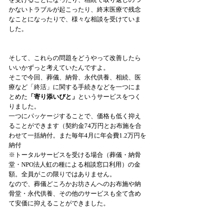
かないトラブルが起こったり、終末医療で残念
なことになったりで、様々な相談を受けていま
した。
そして、これらの問題をどうやって改善したら
いいかずっと考えていたんですよ。 
そこで今回、葬儀、納骨、永代供養、相続、医
療など「終活」に関する手続きなどを一つにま
とめた
「寄り添いびと」
というサービスをつく
りました。 
一つにパッケージすることで、価格も低く抑え
ることができます（契約金74万円とお布施を合
わせて一括納付。また毎年4月に年会費1.2万円を
納付   
※トータルサービスを受ける場合（葬儀・納骨
堂・NPO法人虹の種による相談窓口利用）の金
額。全員がこの限りではありません。 
なので、葬儀どころかお坊さんへのお布施や納
骨堂・永代供養、その他のサービスも全て含め
て安価に抑えることができました。