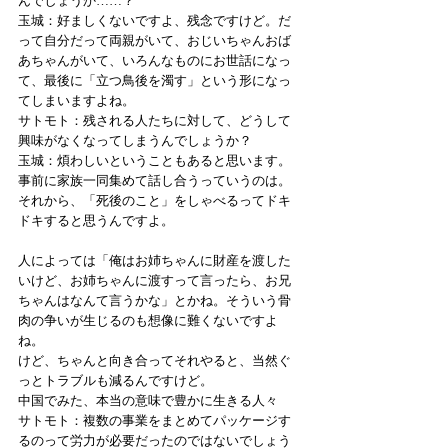
んでしょうか……？ 
玉城：好ましくないですよ、残念ですけど。だ
って自分だって両親がいて、おじいちゃんおば
あちゃんがいて、いろんなものにお世話になっ
て、最後に「立つ鳥後を濁す」という形になっ
てしまいますよね。 
サトモト：残される人たちに対して、どうして
興味がなくなってしまうんでしょうか？ 
玉城：煩わしいということもあると思います。
事前に家族一同集めて話し合うっていうのは。
それから、「死後のこと」をしゃべるってドキ
ドキすると思うんですよ。
人によっては「俺はお姉ちゃんに財産を渡した
いけど、お姉ちゃんに渡すって言ったら、お兄
ちゃんはなんて言うかな」とかね。そういう骨
肉の争いが生じるのも想像に難くないですよ
ね。 
けど、ちゃんと向き合ってそれやると、当然ぐ
っとトラブルも減るんですけど。 
中国でみた、本当の意味で豊かに生きる人々 
サトモト：複数の事業をまとめてパッケージす
るのって労力が必要だったのではないでしょう