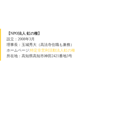
【NPO法人 虹の種】
設立：2008年3月
理事長：玉城秀大（高法寺住職も兼務）
ホームページ:
特定非営利活動法人虹の種
所在地：高知県高知市神田2421番地3号 