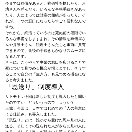
今までは葬儀があると、葬儀社を探したり、お
坊さんを呼んだり、いろんな事務手続きがあっ
たり、人によっては財産の相続があったり。そ
れが、一つの窓口になったらすごく便利なんで
すね。 
それから、終活っていうのは死ぬ前の段階でい
ろんな準備をしますよね。その情報を葬儀屋さ
んや弁護士さん、税理士さんたちと事前に共有
できるので、死後の手続きもかなりスムーズに
なるんです。 
さらに、こうやって事業の窓口を広げることで
死について見つめる機会が増えますし、そうす
ることで自分の「生き方」も見つめる機会にな
ると考えました。 
「恩送り」制度導入 
サトモト：今回は新しい制度も導入したと聞い
たのですが、どういうものでしょうか？ 
玉城：今回は、日本ではじめての「人の善意に
よる仕組み」も導入しました。  
「恩送り」とは、誰かから受けた恩を別の人に
送る。そしてその送られた人がさらに別の人に
送る。そして「恩」が世の中を巡ってゆくこと