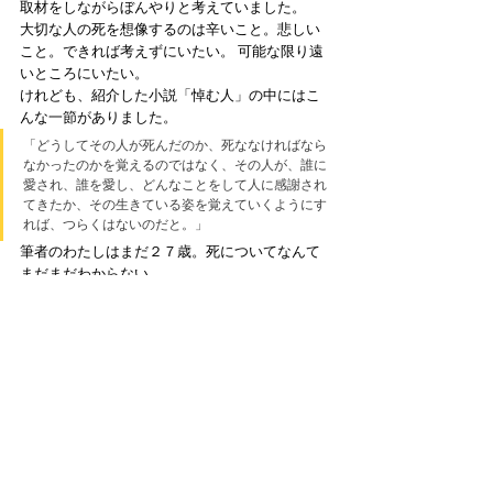
取材をしながらぼんやりと考えていました。 
大切な人の死を想像するのは辛いこと。悲しい
こと。できれば考えずにいたい。 可能な限り遠
いところにいたい。 
けれども、紹介した小説「悼む人」の中にはこ
んな一節がありました。 
「どうしてその人が死んだのか、死ななければなら
なかったのかを覚えるのではなく、その人が、誰に
愛され、誰を愛し、どんなことをして人に感謝され
てきたか、その生きている姿を覚えていくようにす
れば、つらくはないのだと。」 
筆者のわたしはまだ２７歳。死についてなんて
まだまだわからない。 
でもこの言葉を聞いたとき、単に「辛いから」
「悲しいから」という理由で死に向き合わない
態度は、何か大切なものを見失っているような
気がしました。自分なりにでも、終活のことを
考えてみようと思います。 
★新たな事業に挑戦しつづけるNPO法人虹の
種。代表の玉城さんが住職を務める高法寺で
は、スタッフも募集しているようです。お寺の
運営に興味のある方、社会貢献に興味のある方