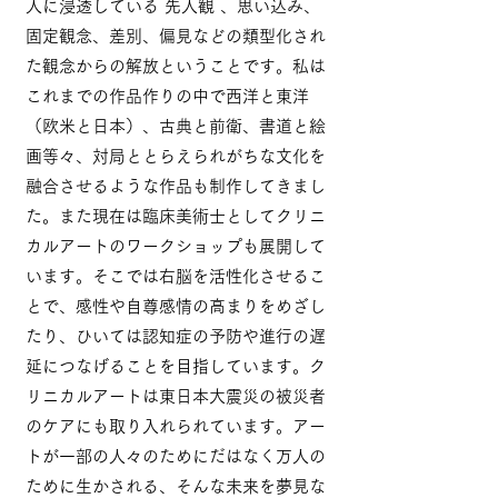
人に浸透している 先入観 、思い込み、
固定観念、差別、偏見などの類型化され
た観念からの解放ということです。私は
これまでの作品作りの中で西洋と東洋
（欧米と日本）、古典と前衛、書道と絵
画等々、対局ととらえられがちな文化を
融合させるような作品も制作してきまし
た。また現在は臨床美術士としてクリニ
カルアートのワークショップも展開して
います。そこでは右脳を活性化させるこ
とで、感性や自尊感情の高まりをめざし
たり、ひいては認知症の予防や進行の遅
延につなげることを目指しています。ク
リニカルアートは東日本大震災の被災者
のケアにも取り入れられています。アー
トが一部の人々のためにだはなく万人の
ために生かされる、そんな未来を夢見な